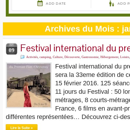
Archives du Mois :
ja
Festival international du pr
JAN
09
Activités
,
camping
,
Culture
,
Découverte
,
Gastronomie
,
Hébergement
,
Loisirs
Festival international du p
sera la 33eme édition de c
15 février 2016. 125 séan
11 jours du Festival : 50 
métrages, 8 courts-métrage
France, 6 films en avant-pr
différentes représentées… Découvrez ci-de
Lire la Suite »