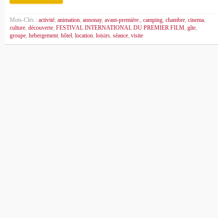
Mots-Clés :
activité
,
animation
,
annonay
,
avant-première.
,
camping
,
chambre
,
cinema
,
culture
,
découverte
,
FESTIVAL INTERNATIONAL DU PREMIER FILM
,
gîte
,
groupe
,
hebergement
,
hôtel
,
location
,
loisirs
,
séance
,
visite