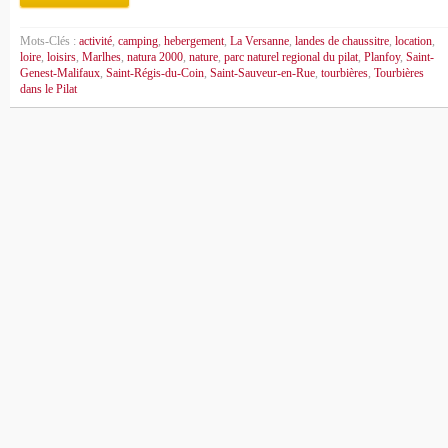
Mots-Clés :
activité
,
camping
,
hebergement
,
La Versanne
,
landes de chaussitre
,
location
,
loire
,
loisirs
,
Marlhes
,
natura 2000
,
nature
,
parc naturel regional du pilat
,
Planfoy
,
Saint-
Genest-Malifaux
,
Saint-Régis-du-Coin
,
Saint-Sauveur-en-Rue
,
tourbières
,
Tourbières
dans le Pilat