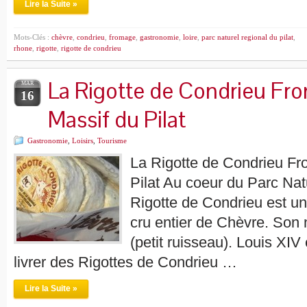
Lire la Suite »
Mots-Clés :
chèvre
,
condrieu
,
fromage
,
gastronomie
,
loire
,
parc naturel regional du pilat
,
rhone
,
rigotte
,
rigotte de condrieu
La Rigotte de Condrieu F
MAR
16
Massif du Pilat
Gastronomie
,
Loisirs
,
Tourisme
La Rigotte de Condrieu F
Pilat Au coeur du Parc Nat
Rigotte de Condrieu est un 
cru entier de Chèvre. Son 
(petit ruisseau). Louis XIV e
livrer des Rigottes de Condrieu …
Lire la Suite »