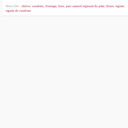
Mots-Clés :
chèvre
,
condrieu
,
fromage
,
loire
,
parc naturel regional du pilat
,
rhone
,
rigotte
,
rigotte de condrieu