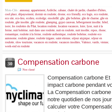
Mots-Clés :
annonay
,
appartement
,
Ardèche
,
cabane
,
chalet de jardin
,
chambre d'hôtes
,
cool place
,
dépaysement
,
dormir en roulotte
,
drome
,
eco friendly
,
eco logis
,
eco roulotte
,
eco site
,
eco-lieu
,
ecolieu
,
ecolodge
,
ensoleillé
,
gîte
,
gîte bohème
,
gîte de charme
,
gîte en
roulotte
,
gîte insolite
,
gîte roulotte
,
glamping
,
gypsi caravan
,
hébergement insolite
,
hôtel
,
isere
,
les roulottes du Pilat
,
location roulotte
,
location vacances
,
loire
,
lyon
,
nuit à la
ferme
,
nuit bohème
,
nuit dans une roulotte
,
nuit en roulotte
,
nuit insolite
,
repos
,
rhone
,
romantique
,
roulotte à la ferme
,
roulotte authentique
,
roulotte bohème
,
roulotte eco
autonome
,
roulotte gitane
,
roulotte tzigane
,
saint etienne
,
séjour atypique
,
séjour en
roulotte
,
slow tourisme
,
vacances en roulotte
,
vacances insolites
,
Valence
,
vardo
,
vienne
,
week-end en roulotte
Compensation carbone
MAI
30
Non classé
Compensation carbone Et s
impact carbone pendant v
La Compensation carbone 
notre quotidien de nos jo
calculer votre Compensati