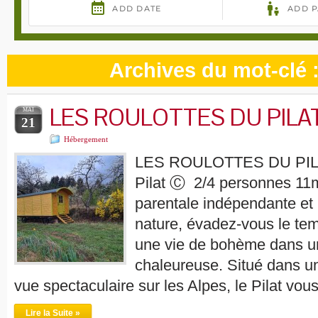
Archives du mot-clé 
LES ROULOTTES DU PILA
MAI
21
Hébergement
LES ROULOTTES DU PILA
Pilat Ⓒ 2/4 personnes 11
parentale indépendante et 
nature, évadez-vous le te
une vie de bohème dans u
chaleureuse. Situé dans u
vue spectaculaire sur les Alpes, le Pilat vo
Lire la Suite »