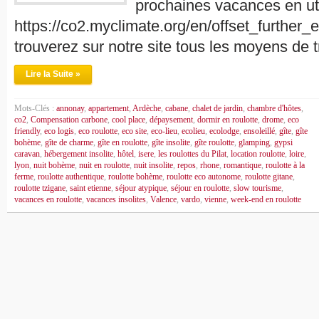
prochaines vacances en util
https://co2.myclimate.org/en/offset_further_
trouverez sur notre site tous les moyens de 
Lire la Suite »
Mots-Clés :
annonay
,
appartement
,
Ardèche
,
cabane
,
chalet de jardin
,
chambre d'hôtes
,
co2
,
Compensation carbone
,
cool place
,
dépaysement
,
dormir en roulotte
,
drome
,
eco
friendly
,
eco logis
,
eco roulotte
,
eco site
,
eco-lieu
,
ecolieu
,
ecolodge
,
ensoleillé
,
gîte
,
gîte
bohème
,
gîte de charme
,
gîte en roulotte
,
gîte insolite
,
gîte roulotte
,
glamping
,
gypsi
caravan
,
hébergement insolite
,
hôtel
,
isere
,
les roulottes du Pilat
,
location roulotte
,
loire
,
lyon
,
nuit bohème
,
nuit en roulotte
,
nuit insolite
,
repos
,
rhone
,
romantique
,
roulotte à la
ferme
,
roulotte authentique
,
roulotte bohème
,
roulotte eco autonome
,
roulotte gitane
,
roulotte tzigane
,
saint etienne
,
séjour atypique
,
séjour en roulotte
,
slow tourisme
,
vacances en roulotte
,
vacances insolites
,
Valence
,
vardo
,
vienne
,
week-end en roulotte