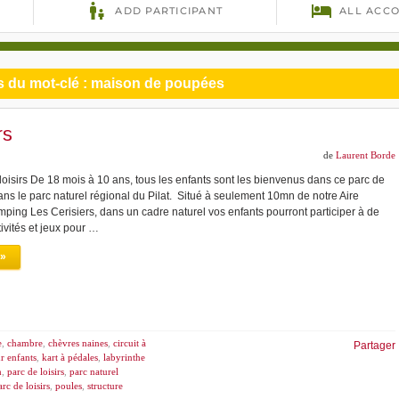
 du mot-clé :
maison de poupées
rs
de
Laurent Borde
 loisirs De 18 mois à 10 ans, tous les enfants sont les bienvenus dans ce parc de
ans le parc naturel régional du Pilat. Situé à seulement 10mn de notre Aire
mping Les Cerisiers, dans un cadre naturel vos enfants pourront participer à de
vités et jeux pour …
 »
e
,
chambre
,
chèvres naines
,
circuit à
Partager
r enfants
,
kart à pédales
,
labyrinthe
n
,
parc de loisirs
,
parc naturel
arc de loisirs
,
poules
,
structure