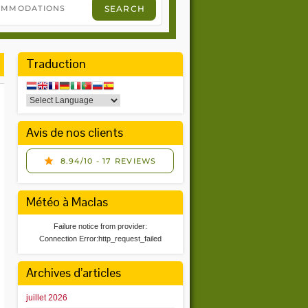
Traduction
Avis de nos clients
Météo à Maclas
Failure notice from provider:
Connection Error:http_request_failed
Archives d’articles
juillet 2026