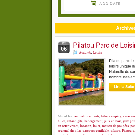
Archives
Pilatou Parc de Loisi
AVR
06
Activités
,
Loisirs
Pilatou parc de
loisirs unique d
Naturelle de ca
nombreuses acti
Lire la Suite
Mots-Clés :
animation enfants
,
bébé
,
camping
,
caravan
billes
,
enfant
,
gîte
,
hebergement
,
jeux en bois
,
jeux pou
en osier vivant
,
location
,
louer
,
maison de poupées
,
pa
regional du pilat
,
parcours gonflable
,
pilatou
,
Pilatou p